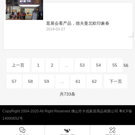
逛展会看产品，德夫曼北欧印象春
2019-03-27
上一页
1
2
...
53
54
55
56
57
58
59
...
61
62
下一页
共733条
CopyRight 2004-2020 All Right Reserved 佛山市卡戎家居用品有限公司
粤ICP备
14000652号