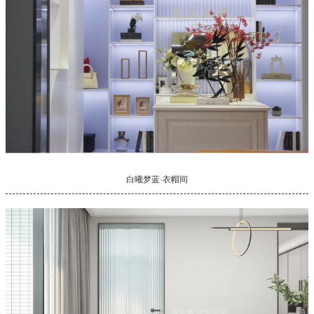
白曦梦蓝·衣帽间