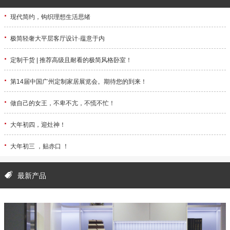
·
现代简约，钩织理想生活思绪
·
极简轻奢大平层客厅设计·蕴意于内
·
定制干货 | 推荐高级且耐看的极简风格卧室！
·
第14届中国广州定制家居展览会。期待您的到来！
·
做自己的女王，不卑不亢，不慌不忙！
·
大年初四，迎灶神！
·
大年初三 ，贴赤口 ！
最新产品