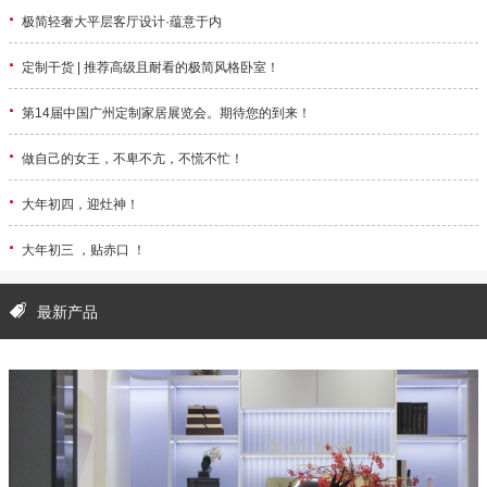
·
极简轻奢大平层客厅设计·蕴意于内
·
定制干货 | 推荐高级且耐看的极简风格卧室！
·
第14届中国广州定制家居展览会。期待您的到来！
·
做自己的女王，不卑不亢，不慌不忙！
·
大年初四，迎灶神！
·
大年初三 ，贴赤口 ！
最新产品