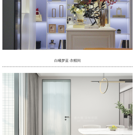
白曦梦蓝·衣帽间