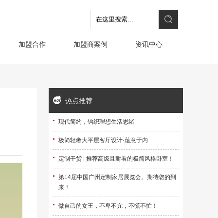
加盟合作
加盟商案例
资讯中心
热点推荐
·
现代简约，钩织理想生活思绪
·
极简轻奢大平层客厅设计·蕴意于内
·
定制干货 | 推荐高级且耐看的极简风格卧室！
·
第14届中国广州定制家居展览会。期待您的到
来！
·
做自己的女王，不卑不亢，不慌不忙！