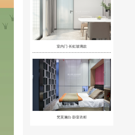
室内门·长虹玻璃款
梵芙澜白·卧室衣柜