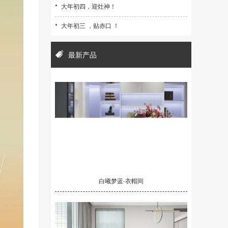
·
大年初四，迎灶神！
·
大年初三 ，贴赤口 ！
最新产品
白曦梦蓝·衣帽间