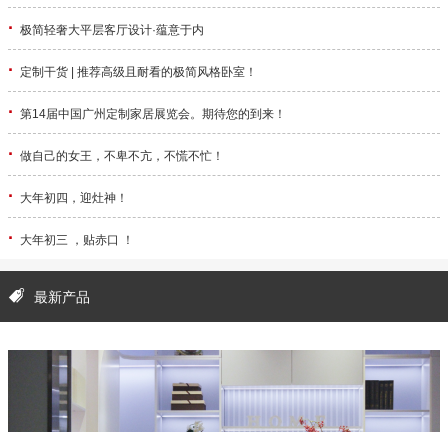
·
极简轻奢大平层客厅设计·蕴意于内
·
定制干货 | 推荐高级且耐看的极简风格卧室！
·
第14届中国广州定制家居展览会。期待您的到来！
·
做自己的女王，不卑不亢，不慌不忙！
·
大年初四，迎灶神！
·
大年初三 ，贴赤口 ！
最新产品