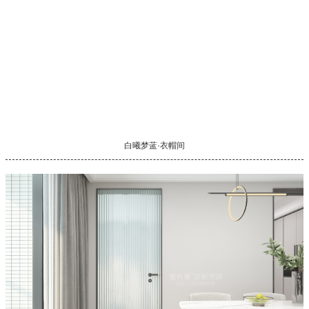
白曦梦蓝·衣帽间