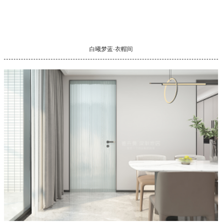
白曦梦蓝·衣帽间