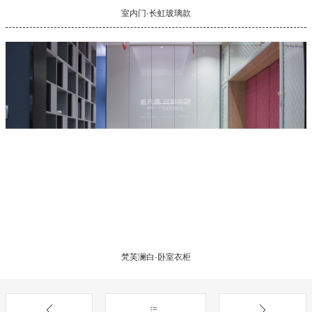
室内门·长虹玻璃款
梵芙澜白·卧室衣柜