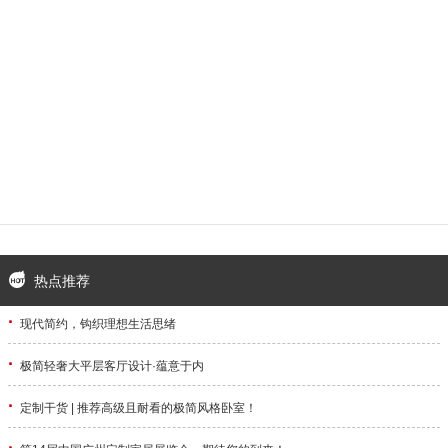
热点推荐
·
现代简约，钩织理想生活思绪
·
极简轻奢大平层客厅设计·蕴意于内
·
定制干货 | 推荐高级且耐看的极简风格卧室！
·