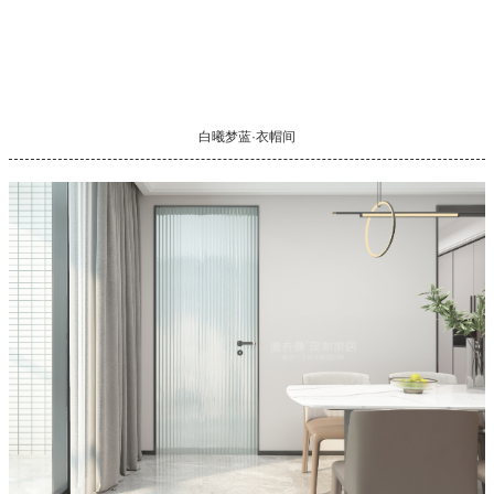
白曦梦蓝·衣帽间