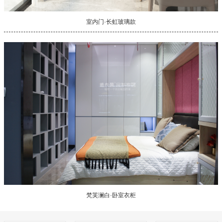
室内门·长虹玻璃款
梵芙澜白·卧室衣柜