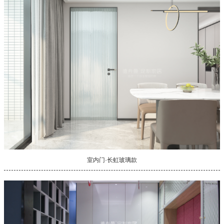
室内门·长虹玻璃款