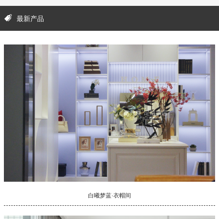
最新产品
白曦梦蓝·衣帽间