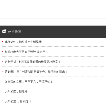
热点推荐
·
现代简约，钩织理想生活思绪
·
极简轻奢大平层客厅设计·蕴意于内
·
定制干货 | 推荐高级且耐看的极简风格卧室！
·
第14届中国广州定制家居展览会。期待您的到来！
·
做自己的女王，不卑不亢，不慌不忙！
·
大年初四，迎灶神！
·
大年初三 ，贴赤口 ！