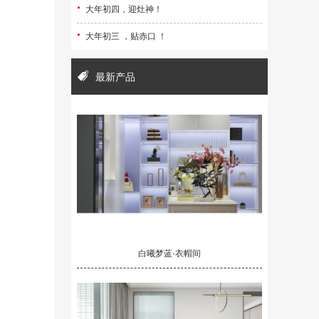
·
大年初四，迎灶神！
·
大年初三 ，贴赤口 ！
最新产品
白曦梦蓝·衣帽间