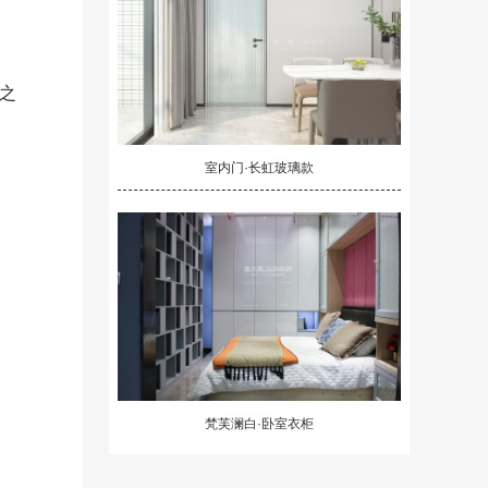
作之
室内门·长虹玻璃款
梵芙澜白·卧室衣柜