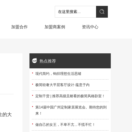
加盟合作
加盟商案例
资讯中心
热点推荐
·
现代简约，钩织理想生活思绪
·
极简轻奢大平层客厅设计·蕴意于内
·
定制干货 | 推荐高级且耐看的极简风格卧室！
·
第14届中国广州定制家居展览会。期待您的到
来！
生的大
·
做自己的女王，不卑不亢，不慌不忙！